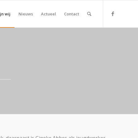
jn wij
Nieuws
Actueel
Contact
rk, daarnaast is Gineke Abbes als jeugdwerker