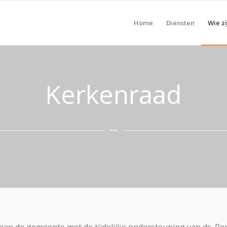
Home
Diensten
Wie zi
Kerkenraad
 aan de gemeente met de tijdelijke ondersteuning van ds. Pe