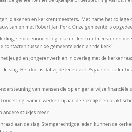
ingen, diakenen en kerkrentmeesters. Met name het college o
auw samen met Robert Jan Perk. Onze gemeente is opgedeel
uderling, seniorenouderling, diaken, kerkrentmeester en m
 contacten tussen de gemeenteleden en “de kerk”.
r het jeugd en jongerenwerk en in overleg met de kerkenraad
e slag. Het doel is dat zij de leden van 75 jaar en ouder 
ondersteuning van mensen die op enigerlei wijze financiële
l ouderling. Samen werken zij aan de zakelijke en praktisch
in andere stukjes meer
nraad aan de slag. Stemgerechtigde leden kunnen de kerke
pbouw.