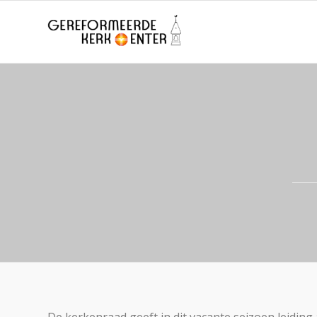
De kerkenraad geeft in dit vacante seizoen leiding