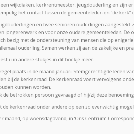
jk een wijkdiaken, kerkrentmeester, jeugdouderling en zijn 
empelig het contact tussen de gemeenteleden en “de kerk”
jeugdouderlingen en twee senioren ouderlingen aangesteld. Zi
gd en jongerenwerk en voor onze oudere gemeenteleden. De
ich bezig met de ondersteuning van mensen die op enigerlei
llemaal ouderling. Samen werken zij aan de zakelijke en pr
st u in andere stukjes in dit boekje meer.
 regel plaats in de maand januari. Stemgerechtigde leden v
elen bij de kerkenraad. De kerkenraad voert vervolgens ond
zouden kunnen worden.
ek de betrokken persoon gevraagd of hij/zij deze benoemin
t de kerkenraad onder andere op een zo evenwichtig mogelij
er maand, op woensdagavond, in ‘Ons Centrum’. Corresponde