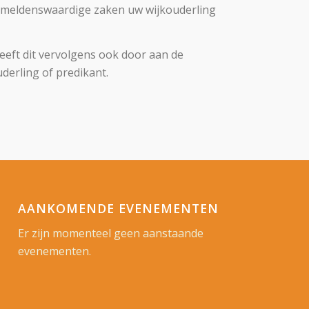
vermeldenswaardige zaken uw wijkouderling
geeft dit vervolgens ook door aan de
derling of predikant.
AANKOMENDE EVENEMENTEN
Er zijn momenteel geen aanstaande
evenementen.