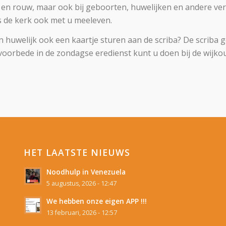
den en rouw, maar ook bij geboorten, huwelijken en andere 
s de kerk ook met u meeleven.
en huwelijk ook een kaartje sturen aan de scriba? De scriba 
oorbede in de zondagse eredienst kunt u doen bij de wijkou
HET LAATSTE NIEUWS
Noodhulp in Venezuela
5 augustus, 2026 - 12:47
We hebben onze eigen APP !!!
13 februari, 2026 - 12:57