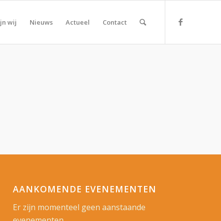
jn wij
Nieuws
Actueel
Contact
AANKOMENDE EVENEMENTEN
Er zijn momenteel geen aanstaande
evenementen.