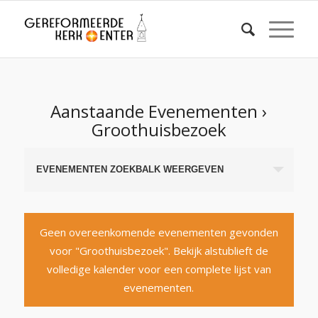
Aanstaande Evenementen
›
Groothuisbezoek
Evenementen
EVENEMENTEN ZOEKBALK WEERGEVEN
Zoeken
en
weergeven
Geen overeenkomende evenementen gevonden
navigatie
voor "Groothuisbezoek". Bekijk alstublieft de
volledige kalender voor een complete lijst van
evenementen.